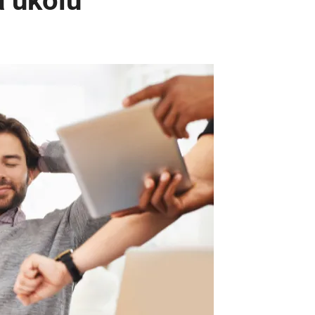
a úkolů