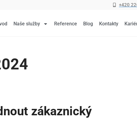
+420 22
vod
Naše služby
Reference
Blog
Kontakty
Karié
2024
ádnout zákaznický