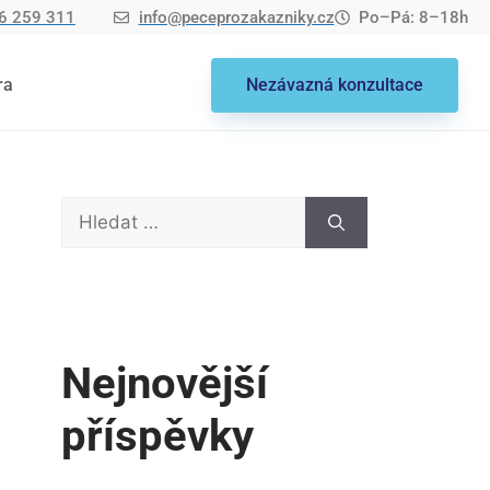
6 259 311
info@peceprozakazniky.cz
Po–Pá: 8–18h
ra
Nezávazná konzultace
Nejnovější
příspěvky