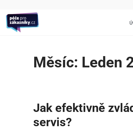
Ú
Měsíc:
Leden 
Jak efektivně zvl
servis?