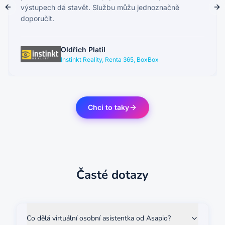
výstupech dá stavět. Službu můžu jednoznačně
Previous slide
Ne
doporučit.
Oldřich Platil
Instinkt Reality, Renta 365, BoxBox
Chci to taky
Časté dotazy
Co dělá virtuální osobní asistentka od Asapio?