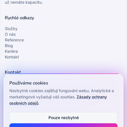
už nemáte kapacitu.
Rychlé odkazy
Služby
O nás
Reference
Blog
Kariéra
Kontakt
Kontakt
Používáme cookies
Asistentka CZ, s.r.o.
Nezbytné cookies zajišťují fungování webu. Analytické a
IČO: 24166570 · DIČ: CZ24166570
marketingové vyžadují váš souhlas.
Zásady ochrany
Dlouhá 199/32, 412 01 Litoměřice, Česká republika
osobních údajů
.
+420 226 259 311
Pouze nezbytné
info@asapio.cz